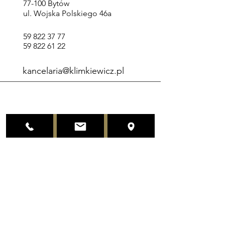
77-100 Bytów
poza godzinami pracy kancelarii.)
ul. Wojska Polskiego 46a
59 822 37 77
59 822 61 22
kancelaria@klimkiewicz.pl