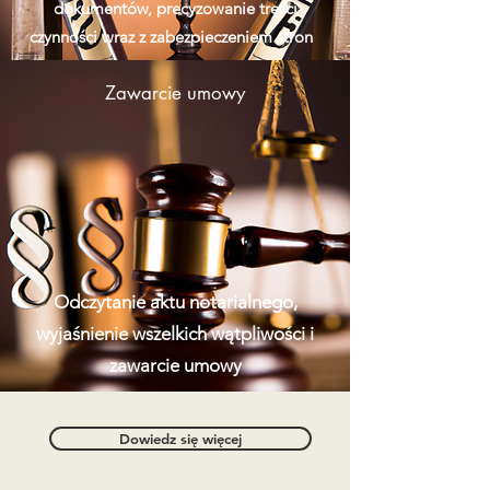
dokumentów, precyzowanie treści
czynności wraz z zabezpieczeniem stron
Zawarcie umowy
Odczytanie aktu notarialnego,
wyjaśnienie wszelkich wątpliwości i
zawarcie umowy
Dowiedz się więcej